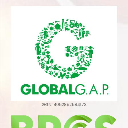
GGN: 4052852584173